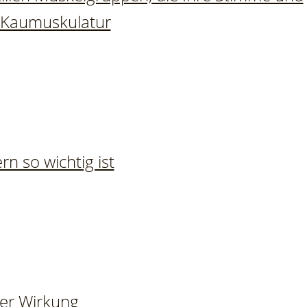
d Kaumuskulatur
n so wichtig ist
ßer Wirkung